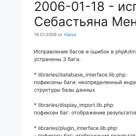
2006-01-18 - и
Себастьяна Ме
19.01.2006
от
Hanut
Исправления багов и ошибок в phpAdmi
устранены 3 бага.
* libraries/database_interface.lib.php:
пофиксены баги: неопределенный индек
структуры базы данных
* libraries/display_import.lib.php:
пофиксен баг: отображение результато
* libraries/plugin_interface.lib.php:
- пофиксен баг: отображение результат