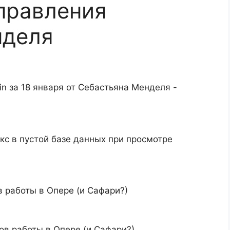
справления
нделя
n за 18 января от Себастьяна Менделя -
с в пустой базе данных при просмотре
в работы в Опере (и Сафари?)
ов работы в Опере (и Сафари?)