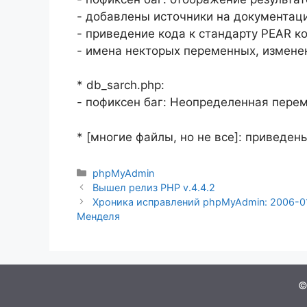
- добавлены источники на документац
- приведение кода к стандарту PEAR к
- имена некторых переменных, измене
* db_sarch.php:
- пофиксен баг: Неопределенная перем
* [многие файлы, но не все]: приведе
Рубрики
phpMyAdmin
Вышел релиз PHP v.4.4.2
Хроника исправлений phpMyAdmin: 2006-01
Менделя
©