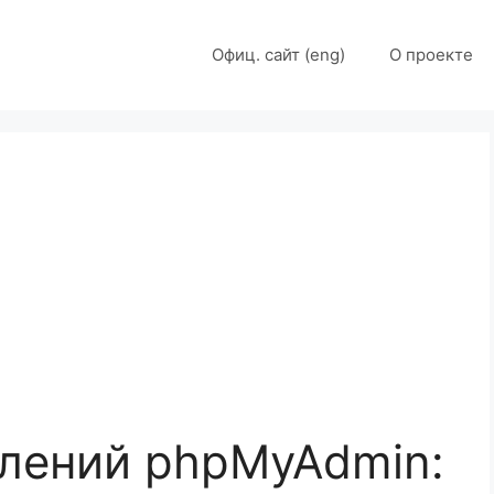
Офиц. сайт (eng)
О проекте
лений phpMyAdmin: