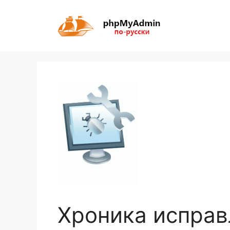
Перейти
к
содержимому
Хроника исправ