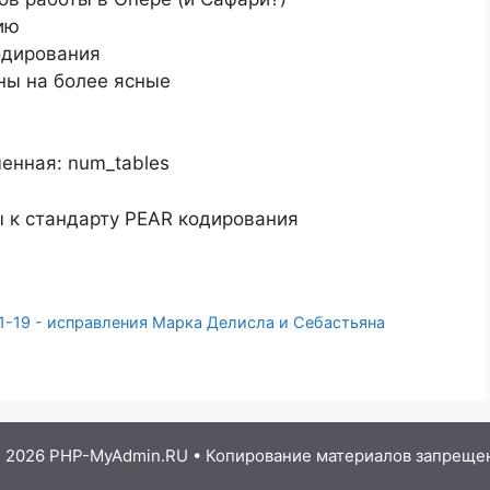
ию
одирования
ны на более ясные
енная: num_tables
ны к стандарту PEAR кодирования
-19 - исправления Марка Делисла и Себастьяна
 2026 PHP-MyAdmin.RU
• Копирование материалов запреще