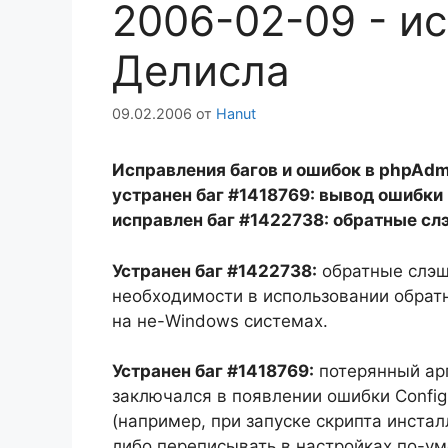
2006-02-09 - и
Делисла
09.02.2006
от
Hanut
Исправления багов и ошибок в phpAdm
устранен баг #1418769: вывод ошибки 
исправлен баг #1422738: обратные сл
Устранен баг #1422738:
обратные слэши
необходимости в использовании обрат
на не-Windows системах.
Устранен баг #1418769:
потерянный арг
заключался в появлении ошибки Config.c
(например, при запуске скрипта инстал
либо переписывать в настройках по-у