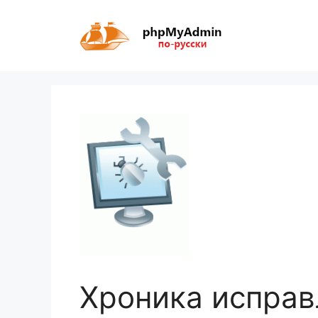
Перейти
к
содержимому
Хроника исправ