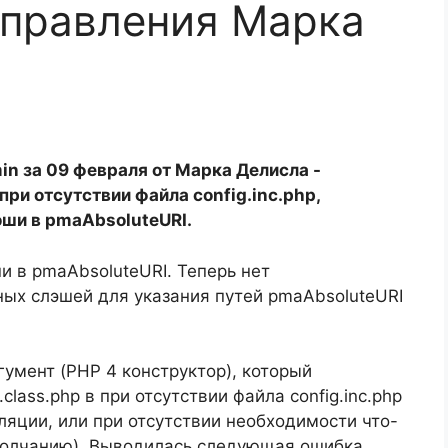
справления Марка
in за 09 февраля от Марка Делисла -
при отсутствии файла config.inc.php,
эши в pmaAbsoluteURI.
 в pmaAbsoluteURI. Теперь нет
ных слэшей для указания путей pmaAbsoluteURI
умент (PHP 4 конструктор), который
lass.php в при отсутствии файла config.inc.php
ляции, или при отсутствии необходимости что-
молчанию). Выводилась следующая ошибка,