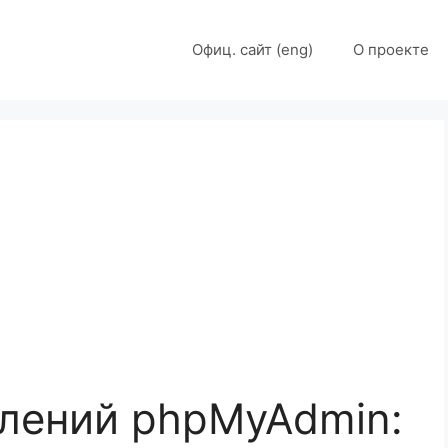
Офиц. сайт (eng)
О проекте
лений phpMyAdmin: