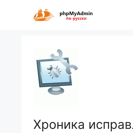
Перейти
к
содержимому
Хроника исправ