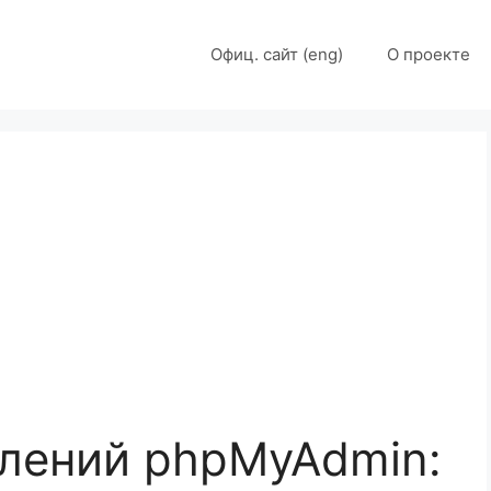
Офиц. сайт (eng)
О проекте
лений phpMyAdmin: