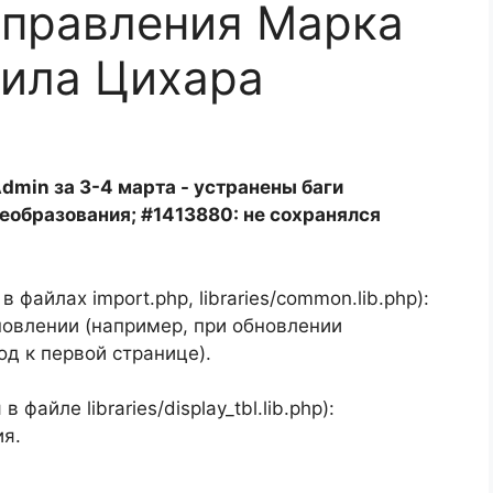
справления Марка
ила Цихара
dmin за 3-4 марта - устранены баги
еобразования; #1413880: не сохранялся
 файлах import.php, libraries/common.lib.php):
новлении (например, при обновлении
д к первой странице).
 файле libraries/display_tbl.lib.php):
я.