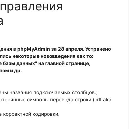
справления
а
дения в phpMyAdmin за 28 апреля. Устранено
лись некоторые нововведения как то:
 базы данных" на главной странице,
пом и др.
авлены названия подключаемых столбцов.;
 потерянные символы перевода строки (crlf aka
ние корректной кодировки.