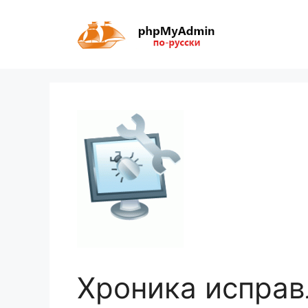
Перейти
к
содержимому
Хроника исправ