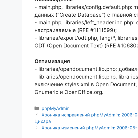
- main.php, libraries/config.default.ph
данных ("Create Database") с главной 
- main.php, libraries/left_header.inc.p
настраиваемые (RFE #1111599);
- libraries/export/odt.php, lang/*, libra
ODT (Open Document Text) (RFE #106800
Оптимизация
- libraries/opendocument.lib.php: доб
- libraries/opendocument.lib.php, librarie
включение styles.xml в Open Document, 
Gnumeric и OpenOffice.org.
Рубрики
phpMyAdmin
Хроника исправлений phpMyAdmin: 2006-04
Цихара
Хроника изменений phpMyAdmin: 2006-05-