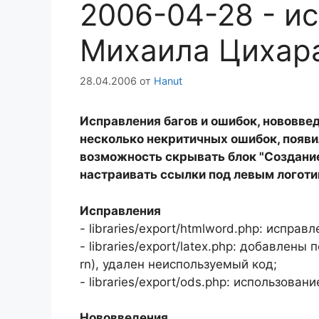
2006-04-28 - и
Михаила Цихар
28.04.2006
от
Hanut
Исправления багов и ошибок, нововве
несколько некритичных ошибок, появи
возможность скрывать блок "Создание
настраивать ссылки под левым логоти
Исправления
- libraries/export/htmlword.php: испр
- libraries/export/latex.php: добавлены
rn), удален неиспользуемый код;
- libraries/export/ods.php: использова
Нововведения