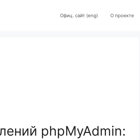
Офиц. сайт (eng)
О проекте
лений phpMyAdmin: