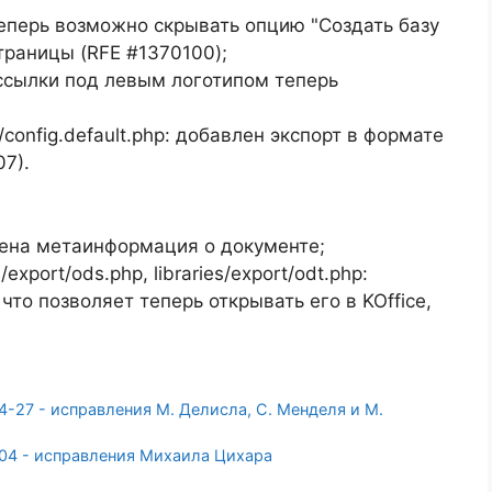
p: теперь возможно скрывать опцию "Создать базу
страницы (RFE #1370100);
hp: ссылки под левым логотипом теперь
ries/config.default.php: добавлен экспорт в формате
7).
авлена метаинформация о документе;
s/export/ods.php, libraries/export/odt.php:
что позволяет теперь открывать его в KOffice,
-27 - исправления М. Делисла, С. Менделя и М.
04 - исправления Михаила Цихара