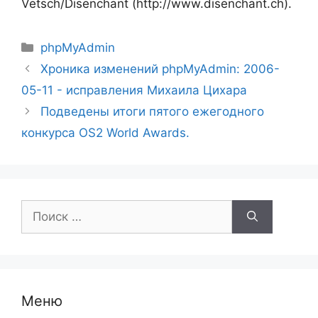
Vetsch/Disenchant (http://www.disenchant.ch).
Рубрики
phpMyAdmin
Хроника изменений phpMyAdmin: 2006-
05-11 - исправления Михаила Цихара
Подведены итоги пятого ежегодного
конкурса OS2 World Awards.
Поиск:
Меню