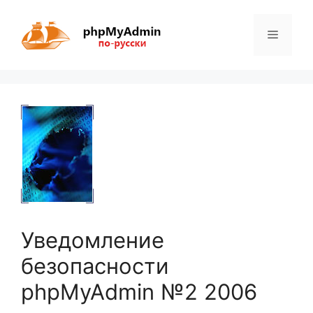
Перейти
к
Меню
содержимому
Уведомление
безопасности
phpMyAdmin №2 2006