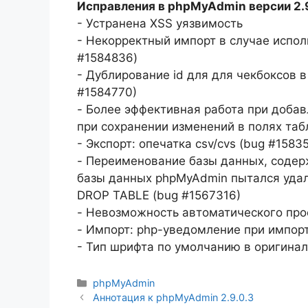
Исправления в phpMyAdmin версии 2.9
- Устранена XSS уязвимость
- Некорректный импорт в случае исполь
#1584836)
- Дублирование id для для чекбоксов в
#1584770)
- Более эффективная работа при добав
при сохранении изменений в полях таб
- Экспорт: опечатка csv/cvs (bug #1583
- Переименование базы данных, соде
базы данных phpMyAdmin пытался удал
DROP TABLE (bug #1567316)
- Невозможность автоматического прос
- Импорт: php-уведомление при импорт
- Тип шрифта по умолчанию в оригинал
Рубрики
phpMyAdmin
Аннотация к phpMyAdmin 2.9.0.3