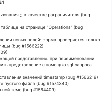
.1
зования ;; в качестве раграничителя (bug
 таблице на странице "Operations" (bug
лении новых полей: форма проверяется только
лицы (bug #1566222)
509)
ржащей представление: при переименовании
ить представление с помощью sql-запроса
тавления значений timestamp (bug #1566219)
е пустого файла (bug #1574340)
ьной теме (bug #1564409)