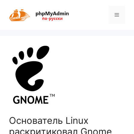
Перейти
к
Меню
содержимому
Основатель Linux
раскритиковал Gnome