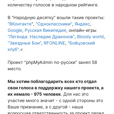
количеству голосов в народном рейтинге.
В "Народную десятку" вошли такие проекты:
"ВКонтакте
",
"Одноклассники"
,
Яндекс
,
Google
,
Русская Википедия
, онлайн-игры
"Легенда: Наследие Драконов"
,
Bloody world
,
"Звездные Бои"
,
RFONLINE
,
"Бойцовский
клуб"
.<
Проект "phpMyAdmin по-русски" занял 58
место.
Мы хотим поблагодарить всех кто отдал
свои голоса в поддержку нашего проекта, а
их немало - 975 человек
. Для нас это
участие много значит - с одной стороны это
Ваше признание, а с другой - наша
возросшая ответственность за проект перед