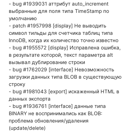
- bug #1939031 аттрибут auto_increment
выбранные для поля типа TimeStamp по
умолчанию
- patch #1957998 [display] Не выводить
символ тильды для счетчика таблиц типа
InnoDB, когда их количество точно известно
- bug #1955572 [display] Исправлена ошибка,
в результате которой, текст параметра alt
вызывал дублирование строки
- bug #1762029 [interface] Невозможность
загрузки данных типа BLOB в существующую
строку
- bug #1981043 [export] искаженный HTML в
данных экспорта
- bug #1936761 [interface] данные типа
BINARY не воспринимались как BLOB:
проблема обновления/удаления
(update/delete)