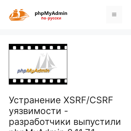
Перейти
к
Меню
содержимому
Устранение XSRF/CSRF
уязвимости -
разработчики выпустили