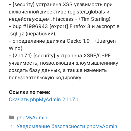
- [security] устранена XSS уязвимость при
включенной директиве register_globals и
недействующем .htaccess - (Tim Starling)
- bug #1996943 [export] Firefox 3 и экспорт в
.sql.gz (нерабочий);
- определение движка Gecko 1.9 - (Juergen
Wind)
- (2.11.7.1) [security] устранена XSRF/CSRF
уязвимость, позволяющая злоумышленнику
создать базу данных, а также изменить
пользовательскую кодировку.
Ссылки по теме:
Скачать phpMyAdmin 2.11.7.1
Рубрики
phpMyAdmin
Уведомление безопасности phpMyAdmin