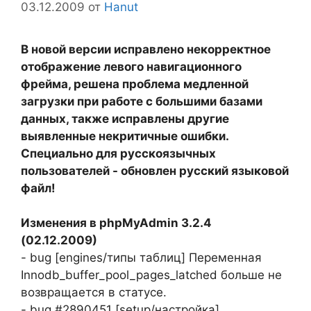
03.12.2009
от
Hanut
В новой версии исправлено некорректное
отображение левого навигационного
фрейма, решена проблема медленной
загрузки при работе с большими базами
данных, также исправлены другие
выявленные некритичные ошибки.
Специально для русскоязычных
пользователей - обновлен русский языковой
файл!
Изменения в phpMyAdmin 3.2.4
(02.12.2009)
- bug [engines/типы таблиц] Переменная
Innodb_buffer_pool_pages_latched больше не
возвращается в статусе.
- bug #2890451 [setup/настройка]