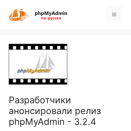
Перейти
к
Меню
содержимому
Разработчики
анонсировали релиз
phpMyAdmin - 3.2.4