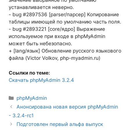
значение выбранное по умолчанию
устанавливается неверно.
- bug #2897536 [parser/парсер] Копирование
таблицы имеющей по умолчанию часть поля.
- bug #2893221 [core/ядро] Выражение
используемое при входе в phpMyAdmin
может быть небезопасно.
+ [lang/язык] Обновление русского языкового
файла (Victor Volkov, php-myadmin.ru)
Ссылки по теме:
Скачать phpMyAdmin 3.2.4
Рубрики
phpMyAdmin
Анонсирована новая версия phpMyAdmin
- 3.2.4-rc1
Подготовлен первый альфа выпуск