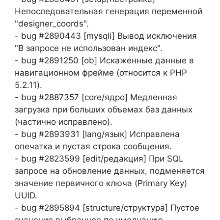
Непоследовательная генерация переменной
"designer_coords".
- bug #2890443 [mysqli] Вывод исключения
"В запросе не использован индекс".
- bug #2891250 [ob] Искаженные данные в
навигационном фрейме (относится к PHP
5.2.11).
- bug #2887357 [core/ядро] Медленная
загрузка при больших объемах баз данных
(частично исправлено).
- bug #2893931 [lang/язык] Исправлена
опечатка и пустая строка сообщения.
- bug #2823599 [edit/редакция] При SQL
запросе на обновление данных, подменяется
значение первичного ключа (Primary Key)
UUID.
- bug #2895894 [structure/структура] Пустое