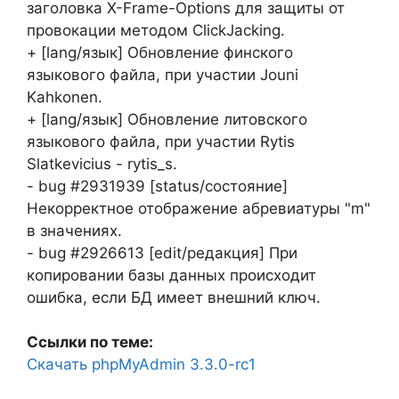
заголовка X-Frame-Options для защиты от
провокации методом ClickJacking.
+ [lang/язык] Обновление финского
языкового файла, при участии Jouni
Kahkonen.
+ [lang/язык] Обновление литовского
языкового файла, при участии Rytis
Slatkevicius - rytis_s.
- bug #2931939 [status/состояние]
Некорректное отображение абревиатуры "m"
в значениях.
- bug #2926613 [edit/редакция] При
копировании базы данных происходит
ошибка, если БД имеет внешний ключ.
Ссылки по теме:
Скачать phpMyAdmin 3.3.0-rc1