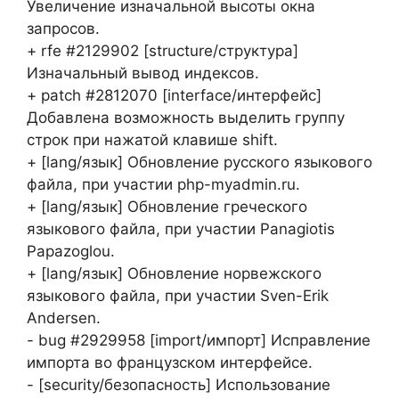
Увеличение изначальной высоты окна
запросов.
+ rfe #2129902 [structure/структура]
Изначальный вывод индексов.
+ patch #2812070 [interface/интерфейс]
Добавлена возможность выделить группу
строк при нажатой клавише shift.
+ [lang/язык] Обновление русского языкового
файла, при участии php-myadmin.ru.
+ [lang/язык] Обновление греческого
языкового файла, при участии Panagiotis
Papazoglou.
+ [lang/язык] Обновление норвежского
языкового файла, при участии Sven-Erik
Andersen.
- bug #2929958 [import/импорт] Исправление
импорта во французском интерфейсе.
- [security/безопасность] Использование