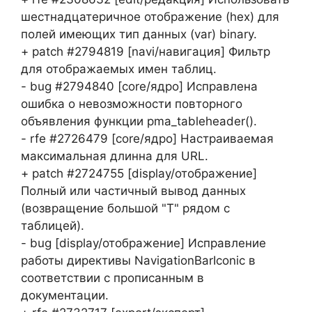
шестнадцатеричное отображение (hex) для
полей имеющих тип данных (var) binary.
+ patch #2794819 [navi/навигация] Фильтр
для отображаемых имен таблиц.
- bug #2794840 [core/ядро] Исправлена
ошибка о невозможности повторного
объявления функции pma_tableheader().
- rfe #2726479 [core/ядро] Настраиваемая
максимальная длинна для URL.
+ patch #2724755 [display/отображение]
Полный или частичный вывод данных
(возвращение большой "Т" рядом с
таблицей).
- bug [display/отображение] Исправление
работы директивы NavigationBarIconic в
соответствии с прописанным в
документации.