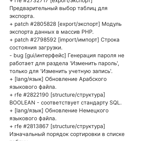
+ rfe #2732717 [export/экспорт]
Предварительный выбор таблиц для
экспорта.
+ patch #2805828 [export/экспорт] Модуль
экспорта данных в массив PHP.
+ patch #2798592 [import/импорт] Строка
состояния загрузки.
- bug [gui/интерфейс] Генерация пароля не
работает для раздела 'Изменить пароль',
только для 'Изменить учетную запись'.
+ [lang/язык] Обновление Арабского
языкового файла.
+ rfe #2822190 [structure/структура]
BOOLEAN - соответствует стандарту SQL.
+ [lang/язык] Обновление Немецкого
языкового файла.
+ rfe #2813867 [structure/структура]
Изначальный порядок сортировки в списке