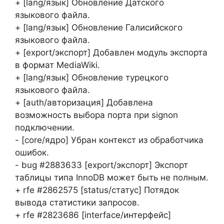
+ [lang/язык] Обновление Датского
языкового файла.
+ [lang/язык] Обновление Галисийского
языкового файла.
+ [export/экспорт] Добавлен модуль экспорта
в формат MediaWiki.
+ [lang/язык] Обновление турецкого
языкового файла.
+ [auth/авторизация] Добавлена
возможность выбора порта при signon
подключении.
- [core/ядро] Убран контекст из обработчика
ошибок.
- bug #2883633 [export/экспорт] Экспорт
таблицы типа InnoDB может быть не полным.
+ rfe #2862575 [status/статус] Потядок
вывода статистики запросов.
+ rfe #2823686 [interface/интерфейс]