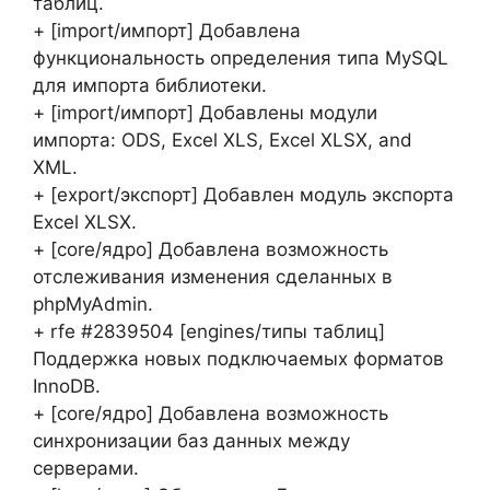
таблиц.
+ [import/импорт] Добавлена
функциональность определения типа MySQL
для импорта библиотеки.
+ [import/импорт] Добавлены модули
импорта: ODS, Excel XLS, Excel XLSX, and
XML.
+ [export/экспорт] Добавлен модуль экспорта
Excel XLSX.
+ [core/ядро] Добавлена возможность
отслеживания изменения сделанных в
phpMyAdmin.
+ rfe #2839504 [engines/типы таблиц]
Поддержка новых подключаемых форматов
InnoDB.
+ [core/ядро] Добавлена возможность
синхронизации баз данных между
серверами.