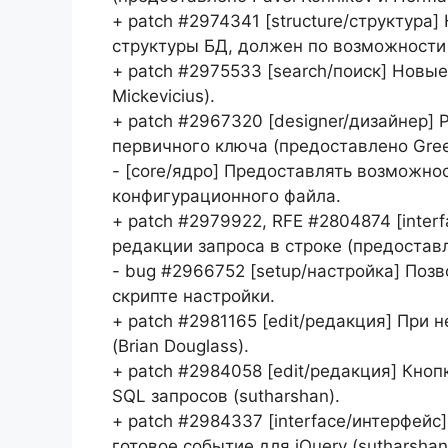
+ patch #2974341 [structure/структура
структуры БД, должен по возможности
+ patch #2975533 [search/поиск] Новы
Mickevicius).
+ patch #2967320 [designer/дизайнер] 
первичного ключа (предоставлено Gree
- [core/ядро] Предоставлять возможн
конфигурационного файла.
+ patch #2979922, RFE #2804874 [inte
редакции запроса в строке (предоста
- bug #2966752 [setup/настройка] Поз
скрипте настройки.
+ patch #2981165 [edit/редакция] При 
(Brian Douglass).
+ patch #2984058 [edit/редакция] Кно
SQL запросов (sutharshan).
+ patch #2984337 [interface/интерфейс
готовое событие для jQuery (sutharshan