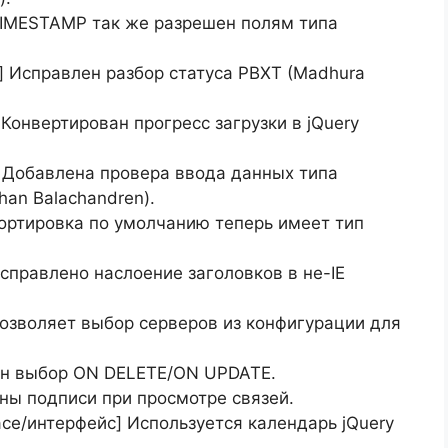
TIMESTAMP так же разрешен полям типа
ц] Исправлен разбор статуса PBXT (Madhura
 Конвертирован прогресс загрузки в jQuery
с] Добавлена провера ввода данных типа
han Balachandren).
 Сортировка по умолчанию теперь имеет тип
Исправлено наслоение заголовков в не-IE
 Позволяет выбор серверов из конфигурации для
шен выбор ON DELETE/ON UPDATE.
ены подписи при просмотре связей.
face/интерфейс] Используется календарь jQuery