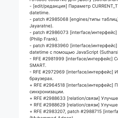
- [edit/редакция] Параметр CURRENT_
datetime.
- patch #2985068 [engines/типы табли
Jayaratne).
- patch #2986073 [interface/интерфейс]
(Philip Frank).
- patch #2983960 [interface/интерфей
datetime с помощью JavaScript (Suthars
- RFE #2981999 [interface/интерфейс]
SMART.
- RFE #2972969 [interface/интерфейс] 
браузерах.
+ RFE #2964518 [interface/интерфейс]
синхронизации.
+ RFE #2988633 [relation/связи] Улуч
+ RFE #2988629 [relation/связи] Улучш
+ RFE #2983207, patch #2988715 [inter
(Muhammad Adnan).