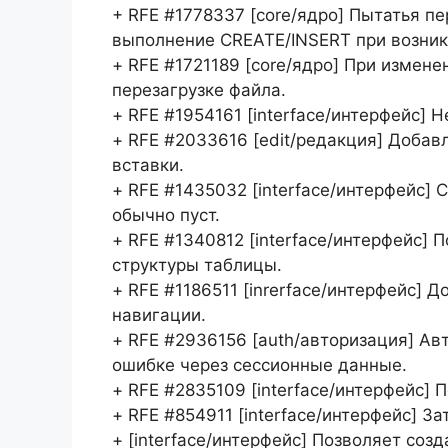
+ RFE #1778337 [core/ядро] Пытатья 
выполнение CREATE/INSERT при возник
+ RFE #1721189 [core/ядро] При измене
перезагрузке файла.
+ RFE #1954161 [interface/интерфейс] 
+ RFE #2033616 [edit/редакция] Добав
вставки.
+ RFE #1435032 [interface/интерфейс] 
обычно пуст.
+ RFE #1340812 [interface/интерфейс] 
структуры таблицы.
+ RFE #1186511 [inrerface/интерфейс] 
навигации.
+ RFE #2936156 [auth/авторизация] Ав
ошибке через сессионные данные.
+ RFE #2835109 [interface/интерфейс]
+ RFE #854911 [interface/интерфейс] З
+ [interface/интерфейс] Позволяет соз