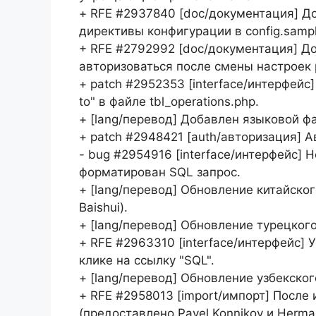
+ RFE #2937840 [doc/документация] 
директивы конфигурации в config.sampl
+ RFE #2792992 [doc/документация] До
авторизоваться после смены настроек
+ patch #2952353 [interface/интерфейс
to" в файле tbl_operations.php.
+ [lang/перевод] Добавлен языковой фай
+ patch #2948421 [auth/авторизация] А
- bug #2954916 [interface/интерфейс] 
форматирован SQL запрос.
+ [lang/перевод] Обновление китайско
Baishui).
+ [lang/перевод] Обновление турецкого
+ RFE #2963310 [interface/интерфейс] 
клике на ссылку "SQL".
+ [lang/перевод] Обновление узбекског
+ RFE #2958013 [import/импорт] После
(предоставлено Pavel Konnikov и Herman