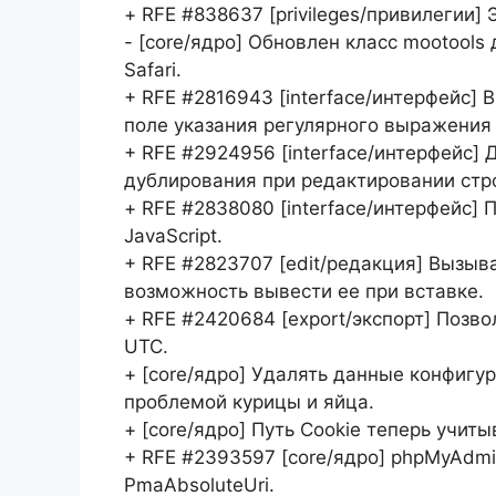
+ RFE #838637 [privileges/привилегии]
- [core/ядро] Обновлен класс mootool
Safari.
+ RFE #2816943 [interface/интерфейс]
поле указания регулярного выражения 
+ RFE #2924956 [interface/интерфейс]
дублирования при редактировании стр
+ RFE #2838080 [interface/интерфейс]
JavaScript.
+ RFE #2823707 [edit/редакция] Вызыв
возможность вывести ее при вставке.
+ RFE #2420684 [export/экспорт] Позв
UTC.
+ [core/ядро] Удалять данные конфигу
проблемой курицы и яйца.
+ [core/ядро] Путь Cookie теперь учит
+ RFE #2393597 [core/ядро] phpMyAdmi
PmaAbsoluteUri.