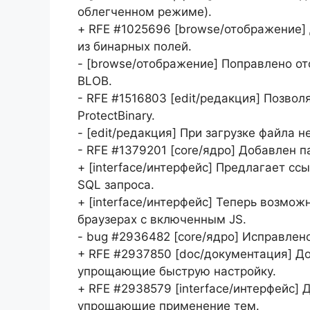
облегченном режиме).
+ RFE #1025696 [browse/отображение]
из бинарных полей.
- [browse/отображение] Поправлено о
BLOB.
- RFE #1516803 [edit/редакция] Позвол
ProtectBinary.
- [edit/редакция] При загрузке файла
- RFE #1379201 [core/ядро] Добавлен п
+ [interface/интерфейс] Предлагает с
SQL запроса.
+ [interface/интерфейс] Теперь возмож
браузерах с включенным JS.
- bug #2936482 [core/ядро] Исправлен
+ RFE #2937850 [doc/документация] До
упрощающие быструю настройку.
+ RFE #2938579 [interface/интерфейс]
упрощающие применение тем.