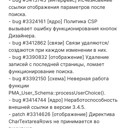
- bug #3413743 [интерфейс] Исчезновение
ссылки отображения параметров после
поиска.
- bug #3324161 [ядро] Политика CSP
вызывает ошибку функционирования кнопок
Дизайнера.
- bug #3412862 [связи] Связи удаляются/
создаются при каждом изменении в них.
- bug #3390832 [отображение] Удаление
записей с последней страницы, ломает
функционирование поиска.
- bug #3392150 [схема] Неверная работа
функции
PMA_User_Schema::processUserChoice().
- bug #3414744 [ядро] Неработоспособность
внешней ссылки в версии 3.4.5.
- patch #3314626 [отображение] Директива
CharTextareaRows не принимается во