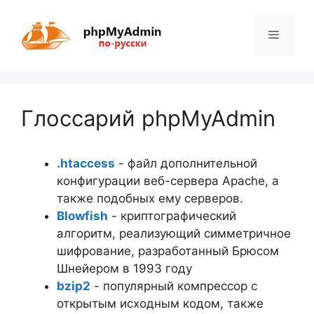
Перейти
к
Меню
содержимому
Глоссарий phpMyAdmin
.htaccess
- файл дополнительной
конфигурации веб-сервера Apache, а
также подобных ему серверов.
Blowfish
- криптографический
алгоритм, реализующий симметричное
шифрование, разработанный Брюсом
Шнейером в 1993 году
bzip2
- популярный компрессор с
открытым исходным кодом, также