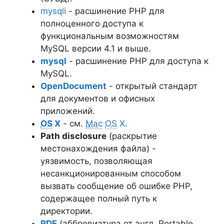
mysqli
- расшинение PHP для
полноценного доступа к
функциональным возможностям
MySQL версии 4.1 и выше.
mysql
- расшинение PHP для доступа к
MySQL.
OpenDocument
- открытый стандарт
для документов и офисных
приложений.
OS
X
- см.
Mac
OS
X
.
Path disclosure
(раскрытие
местонахождения файла) -
уязвимость, позволяющая
несанкционированным способом
вызвать сообщение об ошибке PHP,
содержащее полный путь к
директории.
PDF
(аббревиатура от англ. Portable