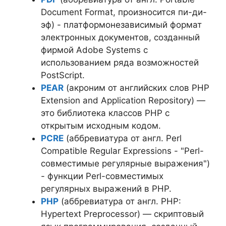
Document Format, произносится пи-ди-
эф) - платформонезависимый формат
электронных документов, созданный
фирмой Adobe Systems с
использованием ряда возможностей
PostScript.
PEAR
(акроним от английских слов PHP
Extension and Application Repository) —
это библиотека классов PHP с
открытым исходным кодом.
PCRE
(аббревиатура от англ. Perl
Compatible Regular Expressions - "Perl-
совместимые регулярные выражения")
- функции Perl-совместимых
регулярных выражений в PHP.
PHP
(аббревиатура от англ. PHP:
Hypertext Preprocessor) — скриптовый