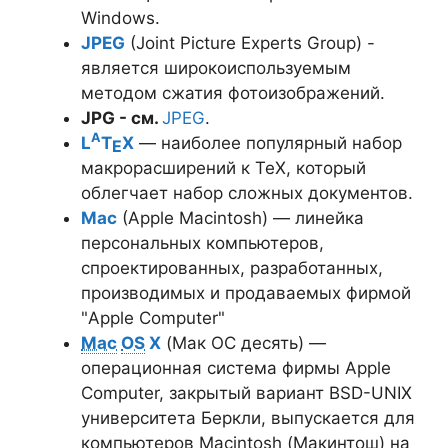
Windows.
JPEG
(Joint Picture Experts Group) -
является широкоиспользуемым
методом сжатия фотоизображений.
JPG - см.
JPEG
.
A
L
T
X
— наиболее популярный набор
E
макрорасширений к TeX, который
облегчает набор сложных документов.
Mac
(Apple Macintosh) — линейка
персональных компьютеров,
спроектированных, разработанных,
производимых и продаваемых фирмой
"Apple Computer"
Mac
OS
X
(Мак ОС десять) —
операционная система фирмы Apple
Computer, закрытый вариант BSD-UNIX
университета Беркли, выпускается для
компьютеров Macintosh (Макинтош) на