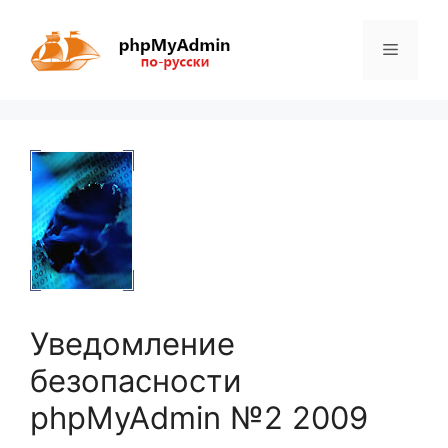
Перейти
к
Меню
содержимому
Уведомление
безопасности
phpMyAdmin №2 2009